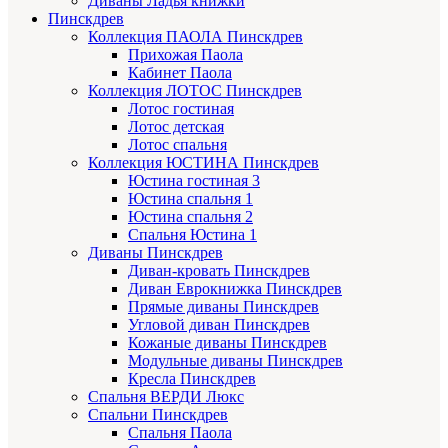
Диваны Ладья книжки
Пинскдрев
Коллекция ПАОЛА Пинскдрев
Прихожая Паола
Кабинет Паола
Коллекция ЛОТОС Пинскдрев
Лотос гостиная
Лотос детская
Лотос спальня
Коллекция ЮСТИНА Пинскдрев
Юстина гостиная 3
Юстина спальня 1
Юстина спальня 2
Спальня Юстина 1
Диваны Пинскдрев
Диван-кровать Пинскдрев
Диван Еврокнижка Пинскдрев
Прямые диваны Пинскдрев
Угловой диван Пинскдрев
Кожаные диваны Пинскдрев
Модульные диваны Пинскдрев
Кресла Пинскдрев
Спальня ВЕРДИ Люкс
Спальни Пинскдрев
Спальня Паола