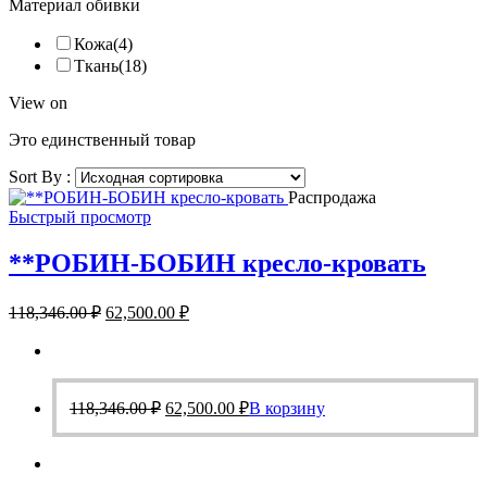
Материал обивки
Кожа
(4)
Ткань
(18)
View on
Это единственный товар
Sort By :
Распродажа
Быстрый просмотр
**РОБИН-БОБИН кресло-кровать
Первоначальная
Текущая
118,346.00
₽
62,500.00
₽
цена
цена:
составляла
62,500.00 ₽.
118,346.00 ₽.
Первоначальная
Текущая
118,346.00
₽
62,500.00
₽
В корзину
цена
цена:
составляла
62,500.00 ₽.
118,346.00 ₽.