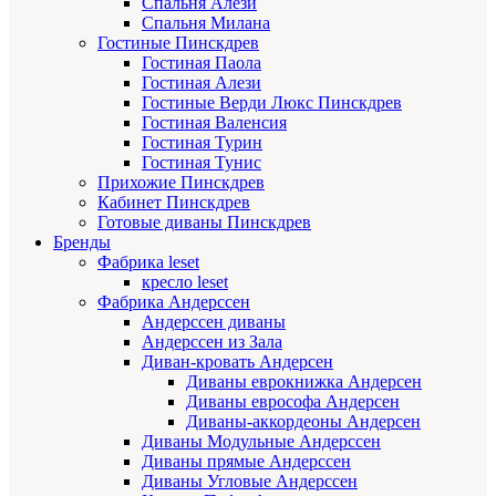
Спальня Алези
Спальня Милана
Гостиные Пинскдрев
Гостиная Паола
Гостиная Алези
Гостиные Верди Люкс Пинскдрев
Гостиная Валенсия
Гостиная Турин
Гостиная Тунис
Прихожие Пинскдрев
Кабинет Пинскдрев
Готовые диваны Пинскдрев
Бренды
Фабрика leset
кресло leset
Фабрика Андерссен
Андерссен диваны
Андерссен из Зала
Диван-кровать Андерсен
Диваны еврокнижка Андерсен
Диваны еврософа Андерсен
Диваны-аккордеоны Андерсен
Диваны Модульные Андерссен
Диваны прямые Андерссен
Диваны Угловые Андерссен