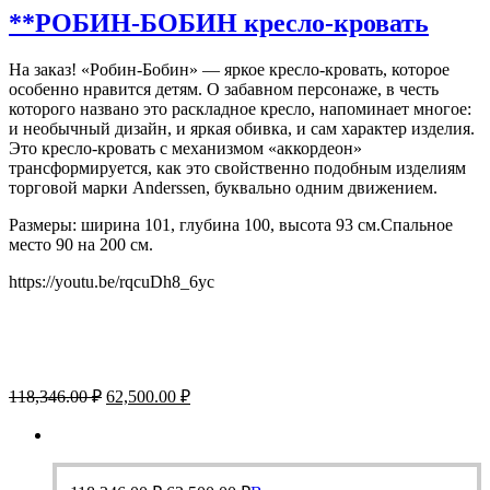
**РОБИН-БОБИН кресло-кровать
На заказ! «Робин-Бобин» — яркое кресло-кровать, которое
особенно нравится детям. О забавном персонаже, в честь
которого названо это раскладное кресло, напоминает многое:
и необычный дизайн, и яркая обивка, и сам характер изделия.
Это кресло-кровать с механизмом «аккордеон»
трансформируется, как это свойственно подобным изделиям
торговой марки Anderssen, буквально одним движением.
Размеры: ширина 101, глубина 100, высота 93 см.Спальное
место 90 на 200 см.
https://youtu.be/rqcuDh8_6yc
Первоначальная
Текущая
118,346.00
₽
62,500.00
₽
цена
цена:
составляла
62,500.00 ₽.
118,346.00 ₽.
Первоначальная
Текущая