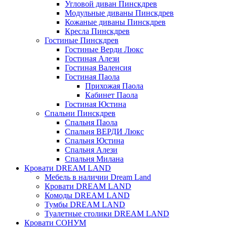
Угловой диван Пинскдрев
Модульные диваны Пинскдрев
Кожаные диваны Пинскдрев
Кресла Пинскдрев
Гостиные Пинскдрев
Гостиные Верди Люкс
Гостиная Алези
Гостиная Валенсия
Гостиная Паола
Прихожая Паола
Кабинет Паола
Гостиная Юстина
Спальни Пинскдрев
Спальня Паола
Спальня ВЕРДИ Люкс
Спальня Юстина
Спальня Алези
Спальня Милана
Кровати DREAM LAND
Мебель в наличии Dream Land
Кровати DREAM LAND
Комоды DREAM LAND
Тумбы DREAM LAND
Туалетные столики DREAM LAND
Кровати СОНУМ