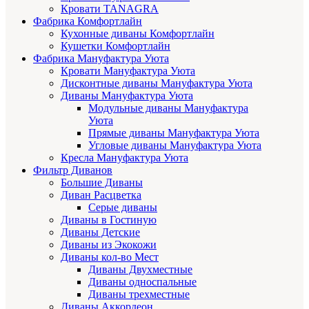
Кровати TANAGRA
Фабрика Комфортлайн
Кухонные диваны Комфортлайн
Кушетки Комфортлайн
Фабрика Мануфактура Уюта
Кровати Мануфактура Уюта
Дисконтные диваны Мануфактура Уюта
Диваны Мануфактура Уюта
Модульные диваны Мануфактура
Уюта
Прямые диваны Мануфактура Уюта
Угловые диваны Мануфактура Уюта
Кресла Мануфактура Уюта
Фильтр Диванов
Большие Диваны
Диван Расцветка
Серые диваны
Диваны в Гостиную
Диваны Детские
Диваны из Экокожи
Диваны кол-во Мест
Диваны Двухместные
Диваны односпальные
Диваны трехместные
Диваны Аккордеон