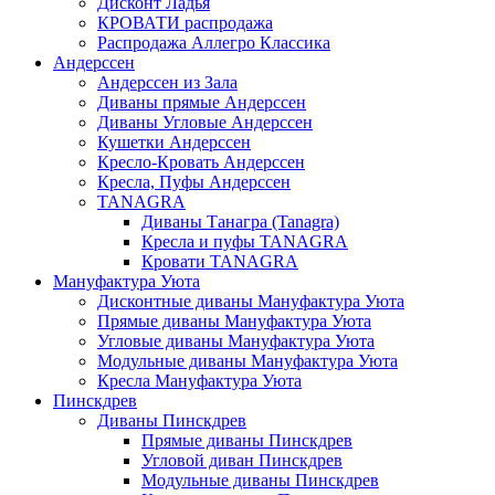
Дисконт Ладья
КРОВАТИ распродажа
Распродажа Аллегро Классика
Андерссен
Андерсcен из Зала
Диваны прямые Андерссен
Диваны Угловые Андерссен
Кушетки Андерссен
Кресло-Кровать Андерссен
Кресла, Пуфы Андерссен
TANAGRA
Диваны Танагра (Tanagra)
Кресла и пуфы TANAGRA
Кровати TANAGRA
Мануфактура Уюта
Дисконтные диваны Мануфактура Уюта
Прямые диваны Мануфактура Уюта
Угловые диваны Мануфактура Уюта
Модульные диваны Мануфактура Уюта
Кресла Мануфактура Уюта
Пинскдрев
Диваны Пинскдрев
Прямые диваны Пинскдрев
Угловой диван Пинскдрев
Модульные диваны Пинскдрев