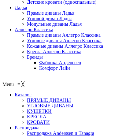
Детские кровати (односпальные)
Ладья
Прямые диваны Ладья
Угловой диван Ладья
Модульные диваны Ладья
Аллегро Классика
Прямые диваны Аллегро Классика
Угловые диваны Аллегро Классика
Кожаные диваны Аллегро Классика
Кресла Аллегро Классика
Бренды
Фабрика Андерссен
Комфорт Лайн
Menu
≡
╳
Каталог
ПРЯМЫЕ ДИВАНЫ
УГЛОВЫЕ ДИВАНЫ
КУШЕТКИ
КРЕСЛА
КРОВАТИ
Распродажа
Распродажа Аnderssen и Tanagra