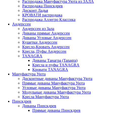
Распродажа Мануфактура Уюта из ЗАЛА
Распродажа Пинскдрев
Дисконт Ладья
КРОВАТИ распродажа
Распродажа Аллегро Классика
Андерссен
Андерсcен из Зала
Диваны прямые Андерссен
Диваны Угловые Андерссен
Кушетки Андерссен
Кресло-Кровать Андерссен
Кресла, Пуфы Андерссен
TANAGRA
Диваны Танагра (Tanagra)
Кресла и пуфы TANAGRA
Кровати TANAGRA
Мануфактура Уюта
Дисконтные диваны Мануфактура Уюта
Прямые диваны Мануфактура Уюта
Угловые диваны Мануфактура Уюта
Модульные диваны Мануфактура Уюта
Кресла Мануфактура Уюта
Пинскдрев
Диваны Пинскдрев
Прямые диваны Пинскдрев