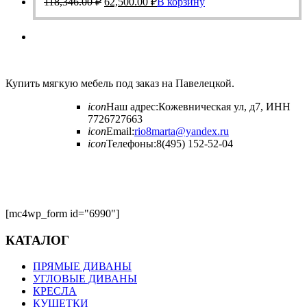
118,346.00
₽
62,500.00
₽
В корзину
цена
цена:
составляла
62,500.00 ₽.
118,346.00 ₽.
Купить мягкую мебель под заказ на Павелецкой.
icon
Наш адрес:
Кожевническая ул, д7, ИНН
7726727663
icon
Email:
rio8marta@yandex.ru
icon
Телефоны:
8(495) 152-52-04
[mc4wp_form id="6990"]
КАТАЛОГ
ПРЯМЫЕ ДИВАНЫ
УГЛОВЫЕ ДИВАНЫ
КРЕСЛА
КУШЕТКИ