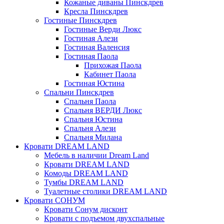
Кожаные диваны Пинскдрев
Кресла Пинскдрев
Гостиные Пинскдрев
Гостиные Верди Люкс
Гостиная Алези
Гостиная Валенсия
Гостиная Паола
Прихожая Паола
Кабинет Паола
Гостиная Юстина
Спальни Пинскдрев
Спальня Паола
Спальня ВЕРДИ Люкс
Спальня Юстина
Спальня Алези
Спальня Милана
Кровати DREAM LAND
Мебель в наличии Dream Land
Кровати DREAM LAND
Комоды DREAM LAND
Тумбы DREAM LAND
Туалетные столики DREAM LAND
Кровати СОНУМ
Кровати Сонум дисконт
Кровати с подъемом двухспальные