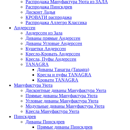
Распродажа Мануфактура Уюта из ЗАЛА
Распродажа Пинскдрев
Дисконт Ладья
КРОВАТИ распродажа
Распродажа Аллегро Классика
Андерссен
Андерсcен из Зала
Диваны прямые Андерссен
Диваны Угловые Андерссен
Кушетки Андерссен
Кресло-Кровать Андерссен
Кресла, Пуфы Андерссен
TANAGRA
Диваны Танагра (Tanagra)
Кресла и пуфы TANAGRA
Кровати TANAGRA
Мануфактура Уюта
Дисконтные диваны Мануфактура Уюта
Прямые диваны Мануфактура Уюта
Угловые диваны Мануфактура Уюта
Модульные диваны Мануфактура Уюта
Кресла Мануфактура Уюта
Пинскдрев
Диваны Пинскдрев
Прямые диваны Пинскдрев