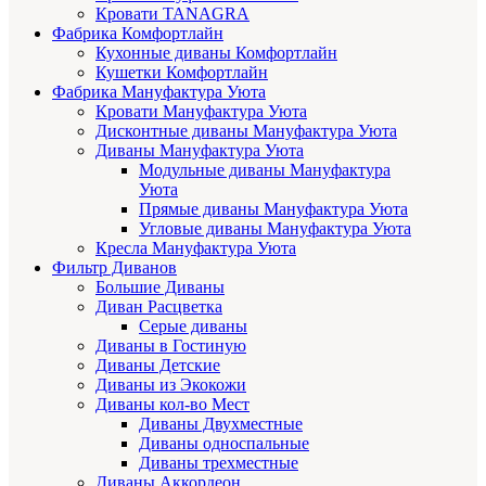
Кровати TANAGRA
Фабрика Комфортлайн
Кухонные диваны Комфортлайн
Кушетки Комфортлайн
Фабрика Мануфактура Уюта
Кровати Мануфактура Уюта
Дисконтные диваны Мануфактура Уюта
Диваны Мануфактура Уюта
Модульные диваны Мануфактура
Уюта
Прямые диваны Мануфактура Уюта
Угловые диваны Мануфактура Уюта
Кресла Мануфактура Уюта
Фильтр Диванов
Большие Диваны
Диван Расцветка
Серые диваны
Диваны в Гостиную
Диваны Детские
Диваны из Экокожи
Диваны кол-во Мест
Диваны Двухместные
Диваны односпальные
Диваны трехместные
Диваны Аккордеон