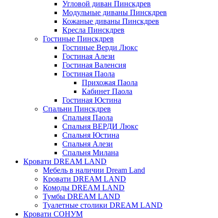
Угловой диван Пинскдрев
Модульные диваны Пинскдрев
Кожаные диваны Пинскдрев
Кресла Пинскдрев
Гостиные Пинскдрев
Гостиные Верди Люкс
Гостиная Алези
Гостиная Валенсия
Гостиная Паола
Прихожая Паола
Кабинет Паола
Гостиная Юстина
Спальни Пинскдрев
Спальня Паола
Спальня ВЕРДИ Люкс
Спальня Юстина
Спальня Алези
Спальня Милана
Кровати DREAM LAND
Мебель в наличии Dream Land
Кровати DREAM LAND
Комоды DREAM LAND
Тумбы DREAM LAND
Туалетные столики DREAM LAND
Кровати СОНУМ