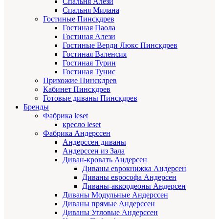
Спальня Алези
Спальня Милана
Гостиные Пинскдрев
Гостиная Паола
Гостиная Алези
Гостиные Верди Люкс Пинскдрев
Гостиная Валенсия
Гостиная Турин
Гостиная Тунис
Прихожие Пинскдрев
Кабинет Пинскдрев
Готовые диваны Пинскдрев
Бренды
Фабрика leset
кресло leset
Фабрика Андерссен
Андерссен диваны
Андерссен из Зала
Диван-кровать Андерсен
Диваны еврокнижка Андерсен
Диваны еврософа Андерсен
Диваны-аккордеоны Андерсен
Диваны Модульные Андерссен
Диваны прямые Андерссен
Диваны Угловые Андерссен