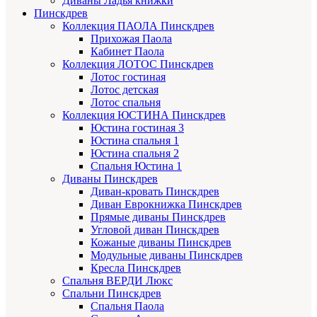
Диваны Ладья книжки
Пинскдрев
Коллекция ПАОЛА Пинскдрев
Прихожая Паола
Кабинет Паола
Коллекция ЛОТОС Пинскдрев
Лотос гостиная
Лотос детская
Лотос спальня
Коллекция ЮСТИНА Пинскдрев
Юстина гостиная 3
Юстина спальня 1
Юстина спальня 2
Спальня Юстина 1
Диваны Пинскдрев
Диван-кровать Пинскдрев
Диван Еврокнижка Пинскдрев
Прямые диваны Пинскдрев
Угловой диван Пинскдрев
Кожаные диваны Пинскдрев
Модульные диваны Пинскдрев
Кресла Пинскдрев
Спальня ВЕРДИ Люкс
Спальни Пинскдрев
Спальня Паола