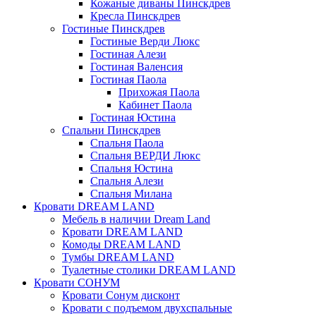
Кожаные диваны Пинскдрев
Кресла Пинскдрев
Гостиные Пинскдрев
Гостиные Верди Люкс
Гостиная Алези
Гостиная Валенсия
Гостиная Паола
Прихожая Паола
Кабинет Паола
Гостиная Юстина
Спальни Пинскдрев
Спальня Паола
Спальня ВЕРДИ Люкс
Спальня Юстина
Спальня Алези
Спальня Милана
Кровати DREAM LAND
Мебель в наличии Dream Land
Кровати DREAM LAND
Комоды DREAM LAND
Тумбы DREAM LAND
Туалетные столики DREAM LAND
Кровати СОНУМ
Кровати Сонум дисконт
Кровати с подъемом двухспальные