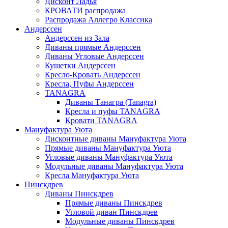
Дисконт Ладья
КРОВАТИ распродажа
Распродажа Аллегро Классика
Андерссен
Андерсcен из Зала
Диваны прямые Андерссен
Диваны Угловые Андерссен
Кушетки Андерссен
Кресло-Кровать Андерссен
Кресла, Пуфы Андерссен
TANAGRA
Диваны Танагра (Tanagra)
Кресла и пуфы TANAGRA
Кровати TANAGRA
Мануфактура Уюта
Дисконтные диваны Мануфактура Уюта
Прямые диваны Мануфактура Уюта
Угловые диваны Мануфактура Уюта
Модульные диваны Мануфактура Уюта
Кресла Мануфактура Уюта
Пинскдрев
Диваны Пинскдрев
Прямые диваны Пинскдрев
Угловой диван Пинскдрев
Модульные диваны Пинскдрев