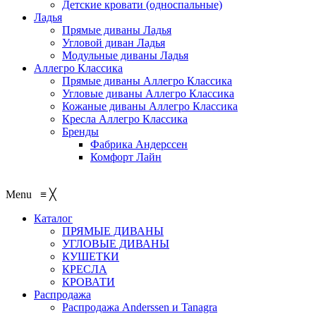
Детские кровати (односпальные)
Ладья
Прямые диваны Ладья
Угловой диван Ладья
Модульные диваны Ладья
Аллегро Классика
Прямые диваны Аллегро Классика
Угловые диваны Аллегро Классика
Кожаные диваны Аллегро Классика
Кресла Аллегро Классика
Бренды
Фабрика Андерссен
Комфорт Лайн
Menu
≡
╳
Каталог
ПРЯМЫЕ ДИВАНЫ
УГЛОВЫЕ ДИВАНЫ
КУШЕТКИ
КРЕСЛА
КРОВАТИ
Распродажа
Распродажа Аnderssen и Tanagra