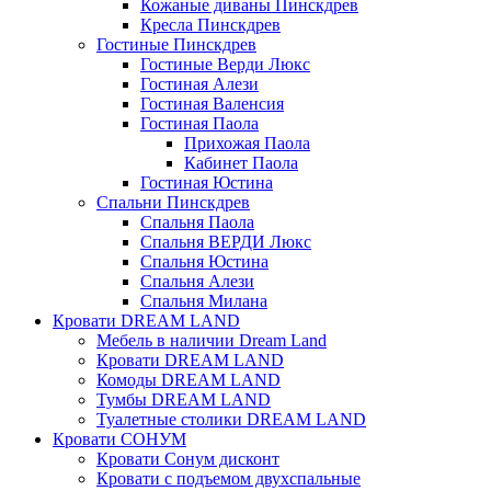
Кожаные диваны Пинскдрев
Кресла Пинскдрев
Гостиные Пинскдрев
Гостиные Верди Люкс
Гостиная Алези
Гостиная Валенсия
Гостиная Паола
Прихожая Паола
Кабинет Паола
Гостиная Юстина
Спальни Пинскдрев
Спальня Паола
Спальня ВЕРДИ Люкс
Спальня Юстина
Спальня Алези
Спальня Милана
Кровати DREAM LAND
Мебель в наличии Dream Land
Кровати DREAM LAND
Комоды DREAM LAND
Тумбы DREAM LAND
Туалетные столики DREAM LAND
Кровати СОНУМ
Кровати Сонум дисконт
Кровати с подъемом двухспальные