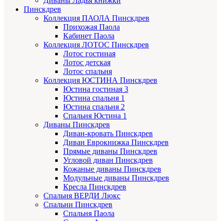
Диваны Ладья книжки
Пинскдрев
Коллекция ПАОЛА Пинскдрев
Прихожая Паола
Кабинет Паола
Коллекция ЛОТОС Пинскдрев
Лотос гостиная
Лотос детская
Лотос спальня
Коллекция ЮСТИНА Пинскдрев
Юстина гостиная 3
Юстина спальня 1
Юстина спальня 2
Спальня Юстина 1
Диваны Пинскдрев
Диван-кровать Пинскдрев
Диван Еврокнижка Пинскдрев
Прямые диваны Пинскдрев
Угловой диван Пинскдрев
Кожаные диваны Пинскдрев
Модульные диваны Пинскдрев
Кресла Пинскдрев
Спальня ВЕРДИ Люкс
Спальни Пинскдрев
Спальня Паола