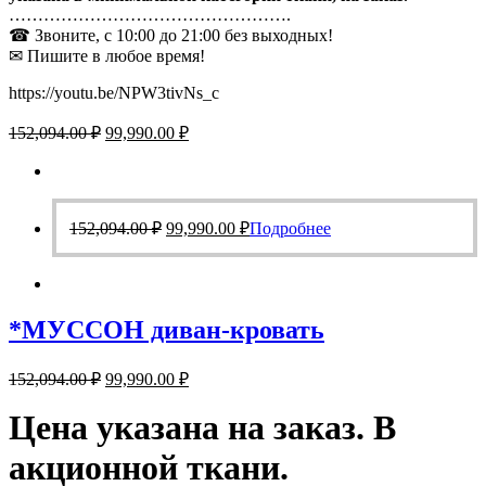
………………………………………….
☎ Звоните, с 10:00 до 21:00 без выходных!
✉ Пишите в любое время!
https://youtu.be/NPW3tivNs_c
Первоначальная
Текущая
152,094.00
₽
99,990.00
₽
цена
цена:
составляла
99,990.00 ₽.
152,094.00 ₽.
Первоначальная
Текущая
152,094.00
₽
99,990.00
₽
Подробнее
цена
цена:
составляла
99,990.00 ₽.
152,094.00 ₽.
*МУССОН диван-кровать
Первоначальная
Текущая
152,094.00
₽
99,990.00
₽
цена
цена:
составляла
Цена указана на заказ. В
99,990.00 ₽.
152,094.00 ₽.
акционной ткани.