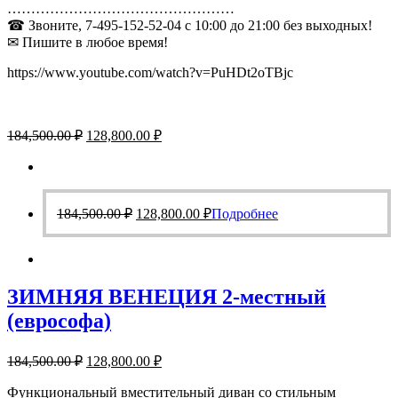
…………………………………………
☎ Звоните, 7-495-152-52-04 с 10:00 до 21:00 без выходных!
✉ Пишите в любое время!
https://www.youtube.com/watch?v=PuHDt2oTBjc
Первоначальная
Текущая
184,500.00
₽
128,800.00
₽
цена
цена:
составляла
128,800.00 ₽.
184,500.00 ₽.
Первоначальная
Текущая
184,500.00
₽
128,800.00
₽
Подробнее
цена
цена:
составляла
128,800.00 ₽.
184,500.00 ₽.
ЗИМНЯЯ ВЕНЕЦИЯ 2-местный
(еврософа)
Первоначальная
Текущая
184,500.00
₽
128,800.00
₽
цена
цена:
составляла
Функциональный вместительный диван со стильным
128,800.00 ₽.