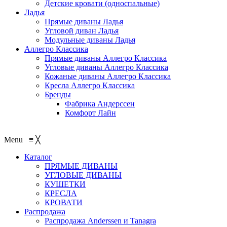
Детские кровати (односпальные)
Ладья
Прямые диваны Ладья
Угловой диван Ладья
Модульные диваны Ладья
Аллегро Классика
Прямые диваны Аллегро Классика
Угловые диваны Аллегро Классика
Кожаные диваны Аллегро Классика
Кресла Аллегро Классика
Бренды
Фабрика Андерссен
Комфорт Лайн
Menu
≡
╳
Каталог
ПРЯМЫЕ ДИВАНЫ
УГЛОВЫЕ ДИВАНЫ
КУШЕТКИ
КРЕСЛА
КРОВАТИ
Распродажа
Распродажа Аnderssen и Tanagra