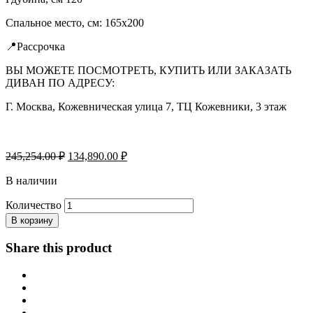
Спальное место, см: 165х200
📍Рассрочка
ВЫ МОЖЕТЕ ПОСМОТРЕТЬ, КУПИТЬ ИЛИ ЗАКАЗАТЬ
ДИВАН ПО АДРЕСУ:
Г. Москва, Кожевническая улица 7, ТЦ Кожевники, 3 этаж
Первоначальная
Текущая
245,254.00
₽
134,890.00
₽
цена
цена:
составляла
В наличии
134,890.00 ₽.
245,254.00 ₽.
Количество
В корзину
Share this product