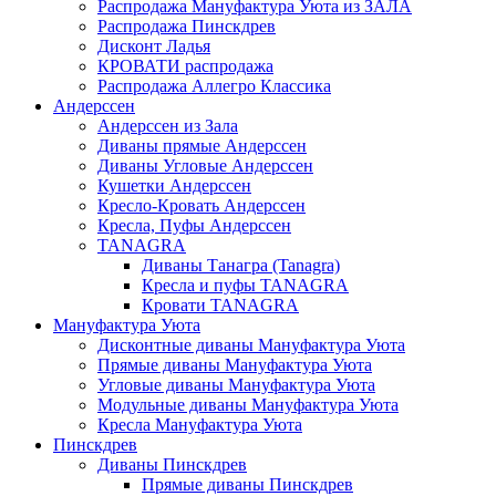
Распродажа Мануфактура Уюта из ЗАЛА
Распродажа Пинскдрев
Дисконт Ладья
КРОВАТИ распродажа
Распродажа Аллегро Классика
Андерссен
Андерсcен из Зала
Диваны прямые Андерссен
Диваны Угловые Андерссен
Кушетки Андерссен
Кресло-Кровать Андерссен
Кресла, Пуфы Андерссен
TANAGRA
Диваны Танагра (Tanagra)
Кресла и пуфы TANAGRA
Кровати TANAGRA
Мануфактура Уюта
Дисконтные диваны Мануфактура Уюта
Прямые диваны Мануфактура Уюта
Угловые диваны Мануфактура Уюта
Модульные диваны Мануфактура Уюта
Кресла Мануфактура Уюта
Пинскдрев
Диваны Пинскдрев
Прямые диваны Пинскдрев