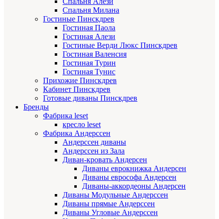
Спальня Алези
Спальня Милана
Гостиные Пинскдрев
Гостиная Паола
Гостиная Алези
Гостиные Верди Люкс Пинскдрев
Гостиная Валенсия
Гостиная Турин
Гостиная Тунис
Прихожие Пинскдрев
Кабинет Пинскдрев
Готовые диваны Пинскдрев
Бренды
Фабрика leset
кресло leset
Фабрика Андерссен
Андерссен диваны
Андерссен из Зала
Диван-кровать Андерсен
Диваны еврокнижка Андерсен
Диваны еврософа Андерсен
Диваны-аккордеоны Андерсен
Диваны Модульные Андерссен
Диваны прямые Андерссен
Диваны Угловые Андерссен