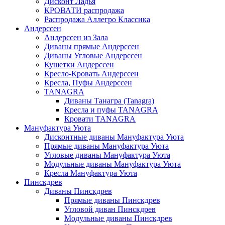
Дисконт Ладья
КРОВАТИ распродажа
Распродажа Аллегро Классика
Андерссен
Андерсcен из Зала
Диваны прямые Андерссен
Диваны Угловые Андерссен
Кушетки Андерссен
Кресло-Кровать Андерссен
Кресла, Пуфы Андерссен
TANAGRA
Диваны Танагра (Tanagra)
Кресла и пуфы TANAGRA
Кровати TANAGRA
Мануфактура Уюта
Дисконтные диваны Мануфактура Уюта
Прямые диваны Мануфактура Уюта
Угловые диваны Мануфактура Уюта
Модульные диваны Мануфактура Уюта
Кресла Мануфактура Уюта
Пинскдрев
Диваны Пинскдрев
Прямые диваны Пинскдрев
Угловой диван Пинскдрев
Модульные диваны Пинскдрев