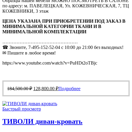
Образцы нашей мебели МОЖНО ПОСМОТРЕТЬ В САЛОНЕ
по адресу: м. ПАВЕЛЕЦКАЯ, Ул. КОЖЕВНИЧЕСКАЯ, 7, ТЦ
КОЖЕВНИКИ, 3 этаж
ЦЕНА УКАЗАНА ПРИ ПРИОБРЕТЕНИИ ПОД ЗАКАЗ В
МИНИМАЛЬНОЙ КАТЕГОРИИ ТКАНИ И В
МИНИМАЛЬНОЙ КОМПЛЕКТАЦИИ
…………………………………………
☎ Звоните, 7-495-152-52-04 с 10:00 до 21:00 без выходных!
✉ Пишите в любое время!
https://www.youtube.com/watch?v=PuHDt2oTBjc
Первоначальная
Текущая
184,500.00
₽
128,800.00
₽
Подробнее
цена
цена:
составляла
128,800.00 ₽.
184,500.00 ₽.
Быстрый просмотр
ТИВОЛИ диван-кровать