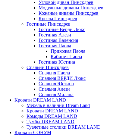
Угловой диван Пинскдрев
Модульные диваны Пинскдрев
Кожаные диваны Пинскдрев
Кресла Пинскдрев
Гостиные Пинскдрев
Гостиные Верди Люкс
Гостиная Алези
Гостиная Валенсия
Гостиная Паола
Прихожая Паола
Кабинет Паола
Гостиная Юстина
Спальни Пинскдрев
Спальня Паола
Спальня ВЕРДИ Люкс
Спальня Юстина
Спальня Алези
Спальня Милана
Кровати DREAM LAND
Мебель в наличии Dream Land
Кровати DREAM LAND
Комоды DREAM LAND
Тумбы DREAM LAND
Туалетные столики DREAM LAND
Кровати СОНУМ