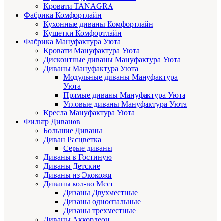
Кровати TANAGRA
Фабрика Комфортлайн
Кухонные диваны Комфортлайн
Кушетки Комфортлайн
Фабрика Мануфактура Уюта
Кровати Мануфактура Уюта
Дисконтные диваны Мануфактура Уюта
Диваны Мануфактура Уюта
Модульные диваны Мануфактура
Уюта
Прямые диваны Мануфактура Уюта
Угловые диваны Мануфактура Уюта
Кресла Мануфактура Уюта
Фильтр Диванов
Большие Диваны
Диван Расцветка
Серые диваны
Диваны в Гостиную
Диваны Детские
Диваны из Экокожи
Диваны кол-во Мест
Диваны Двухместные
Диваны односпальные
Диваны трехместные
Диваны Аккордеон