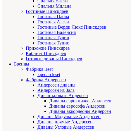
Спальня Алези
Спальня Милана
Гостиные Пинскдрев
Гостиная Паола
Гостиная Алези
Гостиные Верди Люкс Пинскдрев
Гостиная Валенсия
Гостиная Турин
Гостиная Тунис
Прихожие Пинскдрев
Кабинет Пинскдрев
Готовые диваны Пинскдрев
Бренды
Фабрика leset
кресло leset
Фабрика Андерссен
Андерссен диваны
Андерссен из Зала
Диван-кровать Андерсен
Диваны еврокнижка Андерсен
Диваны еврософа Андерсен
Диваны-аккордеоны Андерсен
Диваны Модульные Андерссен
Диваны прямые Андерссен
Диваны Угловые Андерссен