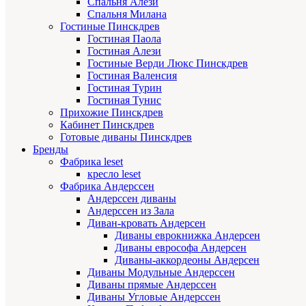
Спальня Алези
Спальня Милана
Гостиные Пинскдрев
Гостиная Паола
Гостиная Алези
Гостиные Верди Люкс Пинскдрев
Гостиная Валенсия
Гостиная Турин
Гостиная Тунис
Прихожие Пинскдрев
Кабинет Пинскдрев
Готовые диваны Пинскдрев
Бренды
Фабрика leset
кресло leset
Фабрика Андерссен
Андерссен диваны
Андерссен из Зала
Диван-кровать Андерсен
Диваны еврокнижка Андерсен
Диваны еврософа Андерсен
Диваны-аккордеоны Андерсен
Диваны Модульные Андерссен
Диваны прямые Андерссен
Диваны Угловые Андерссен