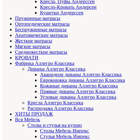
Кресла, Пуфы Андерссен
Кресло-Кровать Андерсен
Кушетки Андерссен
Пружинные матрасы
Ортопедические матрасы
Беспружинные матрасы
Анатомические матрасы
Жесткие матрасы
Мягкие матрасы
Среднежесткие матрасы
КРОВАТИ
Фабрика Аллегро Классика
Диваны Аллегро Классика
Аккордеон диваны Аллегро Классика
Еврокнижка диваны Аллегро Классика
Кожаные диваны Аллегро Классика
Прямые диваны Аллегро Классика
Угловые диваны Аллегро Классика
Кресла Аллегро Классика
Распродажа Аллегро Классика
ХИТЫ ПРОДАЖ
Вся Мебель
Столы и стулья на кухню
Столы Мебель Импекс
Стулья Мебель Импекс