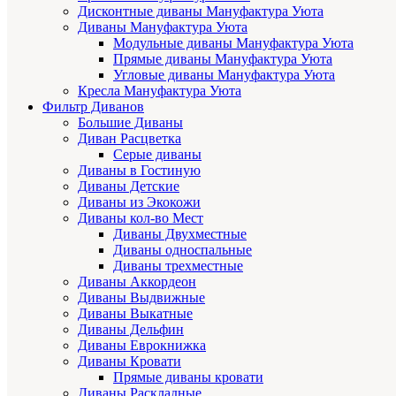
Дисконтные диваны Мануфактура Уюта
Диваны Мануфактура Уюта
Модульные диваны Мануфактура Уюта
Прямые диваны Мануфактура Уюта
Угловые диваны Мануфактура Уюта
Кресла Мануфактура Уюта
Фильтр Диванов
Большие Диваны
Диван Расцветка
Серые диваны
Диваны в Гостиную
Диваны Детские
Диваны из Экокожи
Диваны кол-во Мест
Диваны Двухместные
Диваны односпальные
Диваны трехместные
Диваны Аккордеон
Диваны Выдвижные
Диваны Выкатные
Диваны Дельфин
Диваны Еврокнижка
Диваны Кровати
Прямые диваны кровати
Диваны Раскладные