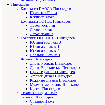
Диваны Ладья книжки
Пинскдрев
Коллекция ПАОЛА Пинскдрев
Прихожая Паола
Кабинет Паола
Коллекция ЛОТОС Пинскдрев
Лотос гостиная
Лотос детская
Лотос спальня
Коллекция ЮСТИНА Пинскдрев
Юстина гостиная 3
Юстина спальня 1
Юстина спальня 2
Спальня Юстина 1
Диваны Пинскдрев
Диван-кровать Пинскдрев
Диван Еврокнижка Пинскдрев
Прямые диваны Пинскдрев
Угловой диван Пинскдрев
Кожаные диваны Пинскдрев
Модульные диваны Пинскдрев
Кресла Пинскдрев
Спальня ВЕРДИ Люкс
Спальни Пинскдрев
Спальня Паола