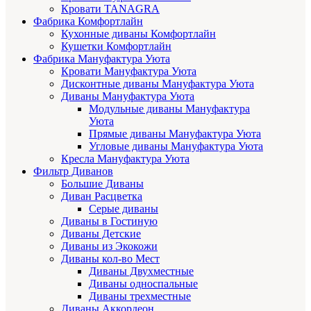
Кровати TANAGRA
Фабрика Комфортлайн
Кухонные диваны Комфортлайн
Кушетки Комфортлайн
Фабрика Мануфактура Уюта
Кровати Мануфактура Уюта
Дисконтные диваны Мануфактура Уюта
Диваны Мануфактура Уюта
Модульные диваны Мануфактура
Уюта
Прямые диваны Мануфактура Уюта
Угловые диваны Мануфактура Уюта
Кресла Мануфактура Уюта
Фильтр Диванов
Большие Диваны
Диван Расцветка
Серые диваны
Диваны в Гостиную
Диваны Детские
Диваны из Экокожи
Диваны кол-во Мест
Диваны Двухместные
Диваны односпальные
Диваны трехместные
Диваны Аккордеон