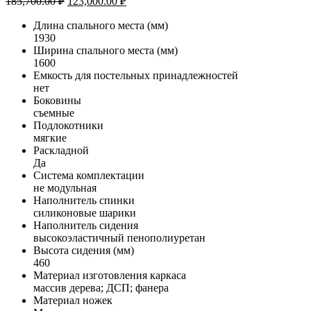
185,700.00
₽
123,000.00
₽
цена
цена:
составляла
Длина спального места (мм)
123,000.00 ₽.
1930
185,700.00 ₽.
Ширина спального места (мм)
1600
Емкость для постельных принадлежностей
нет
Боковины
съемные
Подлокотники
мягкие
Раскладной
Да
Система комплектации
не модульная
Наполнитель спинки
силиконовые шарики
Наполнитель сидения
высокоэластичный пенополиуретан
Высота сидения (мм)
460
Материал изготовления каркаса
массив дерева; ДСП; фанера
Материал ножек