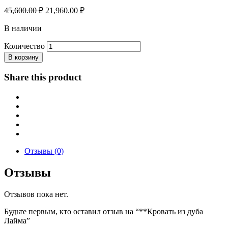
Первоначальная
Текущая
45,600.00
₽
21,960.00
₽
цена
цена:
составляла
В наличии
21,960.00 ₽.
45,600.00 ₽.
Количество
В корзину
Share this product
Отзывы (0)
Отзывы
Отзывов пока нет.
Будьте первым, кто оставил отзыв на “**Кровать из дуба
Лайма”