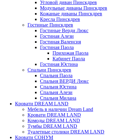
Угловой диван Пинскдрев
Модульные диваны Пинскдрев
Кожаные диваны Пинскдрев
Кресла Пинскдрев
Гостиные Пинскдрев
Гостиные Верди Люкс
Гостиная Алези
Гостиная Валенсия
Гостиная Паола
Прихожая Паола
Кабинет Паола
Гостиная Юстина
Спальни Пинскдрев
Спальня Паола
Спальня ВЕРДИ Люкс
Спальня Юстина
Спальня Алези
Спальня Милана
Кровати DREAM LAND
Мебель в наличии Dream Land
Кровати DREAM LAND
Комоды DREAM LAND
Тумбы DREAM LAND
Туалетные столики DREAM LAND
Кровати СОНУМ