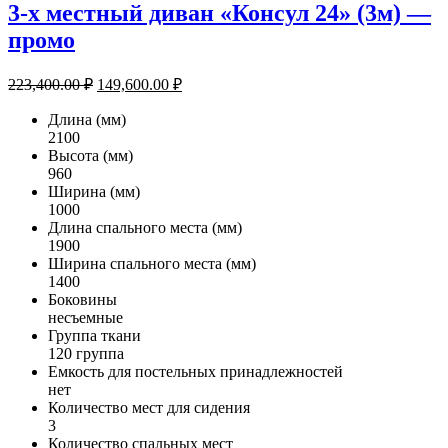
3-х местный диван «Консул 24» (3м) —
промо
Первоначальная
Текущая
223,400.00
₽
149,600.00
₽
цена
цена:
составляла
Длина (мм)
149,600.00 ₽.
2100
223,400.00 ₽.
Высота (мм)
960
Ширина (мм)
1000
Длина спального места (мм)
1900
Ширина спального места (мм)
1400
Боковины
несъемные
Группа ткани
120 группа
Емкость для постельных принадлежностей
нет
Количество мест для сидения
3
Количество спальных мест