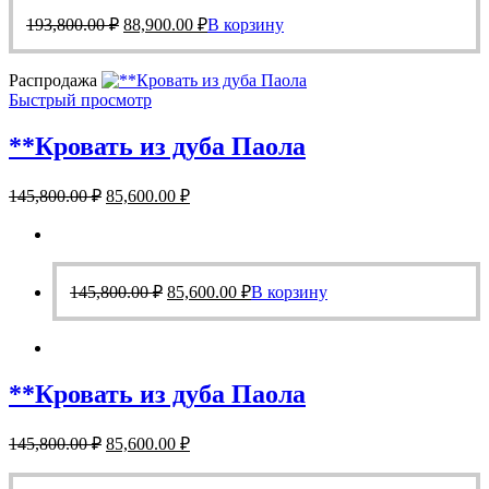
Первоначальная
Текущая
193,800.00
₽
88,900.00
₽
В корзину
цена
цена:
составляла
88,900.00 ₽.
Распродажа
193,800.00 ₽.
Быстрый просмотр
**Кровать из дуба Паола
Первоначальная
Текущая
145,800.00
₽
85,600.00
₽
цена
цена:
составляла
85,600.00 ₽.
145,800.00 ₽.
Первоначальная
Текущая
145,800.00
₽
85,600.00
₽
В корзину
цена
цена:
составляла
85,600.00 ₽.
145,800.00 ₽.
**Кровать из дуба Паола
Первоначальная
Текущая
145,800.00
₽
85,600.00
₽
цена
цена:
составляла
85,600.00 ₽.