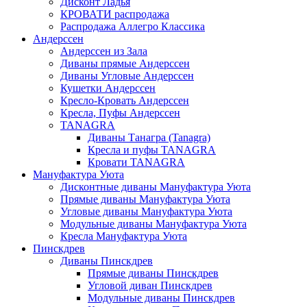
Дисконт Ладья
КРОВАТИ распродажа
Распродажа Аллегро Классика
Андерссен
Андерсcен из Зала
Диваны прямые Андерссен
Диваны Угловые Андерссен
Кушетки Андерссен
Кресло-Кровать Андерссен
Кресла, Пуфы Андерссен
TANAGRA
Диваны Танагра (Tanagra)
Кресла и пуфы TANAGRA
Кровати TANAGRA
Мануфактура Уюта
Дисконтные диваны Мануфактура Уюта
Прямые диваны Мануфактура Уюта
Угловые диваны Мануфактура Уюта
Модульные диваны Мануфактура Уюта
Кресла Мануфактура Уюта
Пинскдрев
Диваны Пинскдрев
Прямые диваны Пинскдрев
Угловой диван Пинскдрев
Модульные диваны Пинскдрев