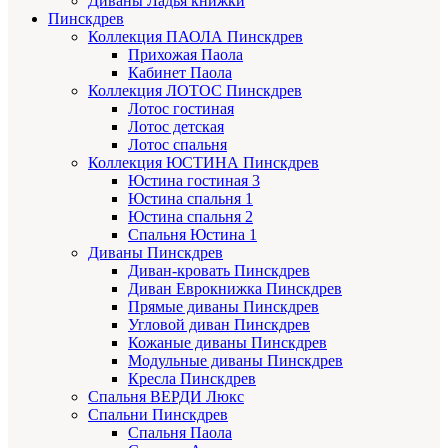
Диваны Ладья книжки
Пинскдрев
Коллекция ПАОЛА Пинскдрев
Прихожая Паола
Кабинет Паола
Коллекция ЛОТОС Пинскдрев
Лотос гостиная
Лотос детская
Лотос спальня
Коллекция ЮСТИНА Пинскдрев
Юстина гостиная 3
Юстина спальня 1
Юстина спальня 2
Спальня Юстина 1
Диваны Пинскдрев
Диван-кровать Пинскдрев
Диван Еврокнижка Пинскдрев
Прямые диваны Пинскдрев
Угловой диван Пинскдрев
Кожаные диваны Пинскдрев
Модульные диваны Пинскдрев
Кресла Пинскдрев
Спальня ВЕРДИ Люкс
Спальни Пинскдрев
Спальня Паола