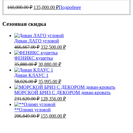
составляла
135,000.00 ₽.
Первоначальная
Текущая
160,000.00 ₽.
160,000.00
₽
135,000.00
₽
Подробнее
цена
цена:
составляла
135,000.00 ₽.
160,000.00 ₽.
Сезонная скидка
Диван ЛАГО угловой
Первоначальная
Текущая
466,667.00
₽
332,500.00
₽
цена
цена:
составляла
332,500.00 ₽.
ФЕНИКС кушетка
466,667.00 ₽.
Первоначальная
Текущая
35,880.00
₽
30,880.00
₽
цена
цена:
составляла
30,880.00 ₽.
Диван КЛАУС 1
35,880.00 ₽.
Первоначальная
Текущая
58,026.00
₽
35,995.00
₽
цена
цена:
составляла
35,995.00 ₽.
МОРСКОЙ БРИЗ С ДЕКОРОМ диван-кровать
58,026.00 ₽.
Первоначальная
Текущая
231,620.00
₽
128,356.00
₽
цена
цена:
составляла
128,356.00 ₽.
**Олимп угловой
231,620.00 ₽.
Первоначальная
Текущая
206,849.00
₽
155,000.00
₽
цена
цена:
составляла
155,000.00 ₽.
206,849.00 ₽.