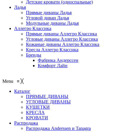
Детские кровати (односпальные)
Ладья
Прямые диваны Ладья
Угловой диван Ладья
Модульные диваны Ладья
Аллегро Классика
Прямые диваны Аллегро Классика
Угловые диваны Аллегро Классика
Кожаные диваны Аллегро Классика
Кресла Аллегро Классика
Бренды
Фабрика Андерссен
Комфорт Лайн
Menu
≡
╳
Каталог
ПРЯМЫЕ ДИВАНЫ
УГЛОВЫЕ ДИВАНЫ
КУШЕТКИ
КРЕСЛА
КРОВАТИ
Распродажа
Распродажа Аnderssen и Tanagra