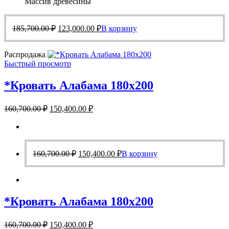
Массив древесины
Первоначальная
Текущая
185,700.00
₽
123,000.00
₽
В корзину
цена
цена:
составляла
123,000.00 ₽.
Распродажа
185,700.00 ₽.
Быстрый просмотр
*Кровать Алабама 180х200
Первоначальная
Текущая
160,700.00
₽
150,400.00
₽
цена
цена:
составляла
150,400.00 ₽.
160,700.00 ₽.
Первоначальная
Текущая
160,700.00
₽
150,400.00
₽
В корзину
цена
цена:
составляла
150,400.00 ₽.
160,700.00 ₽.
*Кровать Алабама 180х200
Первоначальная
Текущая
160,700.00
₽
150,400.00
₽