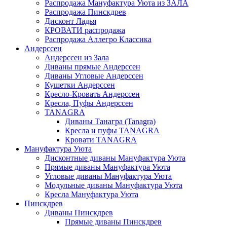
Распродажа Мануфактура Уюта из ЗАЛА
Распродажа Пинскдрев
Дисконт Ладья
КРОВАТИ распродажа
Распродажа Аллегро Классика
Андерссен
Андерсcен из Зала
Диваны прямые Андерссен
Диваны Угловые Андерссен
Кушетки Андерссен
Кресло-Кровать Андерссен
Кресла, Пуфы Андерссен
TANAGRA
Диваны Танагра (Tanagra)
Кресла и пуфы TANAGRA
Кровати TANAGRA
Мануфактура Уюта
Дисконтные диваны Мануфактура Уюта
Прямые диваны Мануфактура Уюта
Угловые диваны Мануфактура Уюта
Модульные диваны Мануфактура Уюта
Кресла Мануфактура Уюта
Пинскдрев
Диваны Пинскдрев
Прямые диваны Пинскдрев