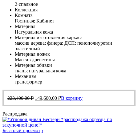
2-спальное
Коллекция
Комната
Гостиная; Кабинет
Материал
Натуральная кожа
Материал изготовления каркаса
массив дерева; фанера; ДСП; пенополиуретан
эластичный
Материал ножек
Массив древесины
Материал обивки
ткань; натуральная кожа
Механизм
трансформер
Первоначальная
Текущая
223,400.00
₽
149,600.00
₽
В корзину
цена
цена:
составляла
149,600.00 ₽.
Распродажа
223,400.00 ₽.
Быстрый просмотр