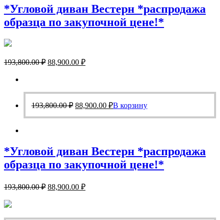
*Угловой диван Вестерн *распродажа
образца по закупочной цене!*
Первоначальная
Текущая
193,800.00
₽
88,900.00
₽
цена
цена:
составляла
88,900.00 ₽.
193,800.00 ₽.
Первоначальная
Текущая
193,800.00
₽
88,900.00
₽
В корзину
цена
цена:
составляла
88,900.00 ₽.
193,800.00 ₽.
*Угловой диван Вестерн *распродажа
образца по закупочной цене!*
Первоначальная
Текущая
193,800.00
₽
88,900.00
₽
цена
цена:
составляла
88,900.00 ₽.
193,800.00 ₽.