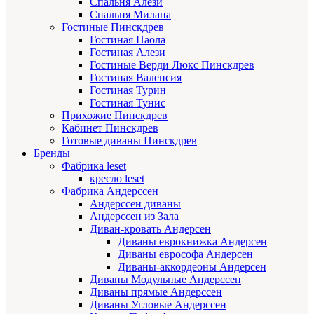
Спальня Алези
Спальня Милана
Гостиные Пинскдрев
Гостиная Паола
Гостиная Алези
Гостиные Верди Люкс Пинскдрев
Гостиная Валенсия
Гостиная Турин
Гостиная Тунис
Прихожие Пинскдрев
Кабинет Пинскдрев
Готовые диваны Пинскдрев
Бренды
Фабрика leset
кресло leset
Фабрика Андерссен
Андерссен диваны
Андерссен из Зала
Диван-кровать Андерсен
Диваны еврокнижка Андерсен
Диваны еврософа Андерсен
Диваны-аккордеоны Андерсен
Диваны Модульные Андерссен
Диваны прямые Андерссен
Диваны Угловые Андерссен