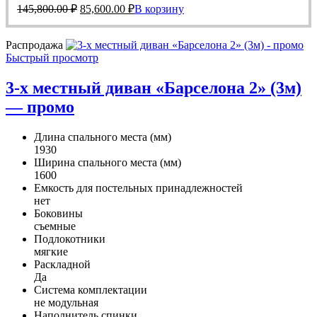
Первоначальная
Текущая
145,800.00 ₽.
145,800.00
₽
85,600.00
₽
В корзину
цена
цена:
составляла
85,600.00 ₽.
Распродажа
145,800.00 ₽.
Быстрый просмотр
3-х местный диван «Барселона 2» (3м)
— промо
Длина спального места (мм)
1930
Ширина спального места (мм)
1600
Емкость для постельных принадлежностей
нет
Боковины
съемные
Подлокотники
мягкие
Раскладной
Да
Система комплектации
не модульная
Наполнитель спинки