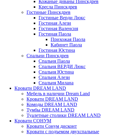
Кожаные диваны Пинскдрев
Кресла Пинскдрев
Гостиные Пинскдрев
Гостиные Верди Люкс
Гостиная Алези
Гостиная Валенсия
Гостиная Паола
Прихожая Паола
Кабинет Паола
Гостиная Юстина
Спальни Пинскдрев
Спальня Паола
Спальня ВЕРДИ Люкс
Спальня Юстина
Спальня Алези
Спальня Милана
Кровати DREAM LAND
Мебель в наличии Dream Land
Кровати DREAM LAND
Комоды DREAM LAND
Тумбы DREAM LAND
Туалетные столики DREAM LAND
Кровати СОНУМ
Кровати Сонум дисконт
Кровати с подъемом двухспальные