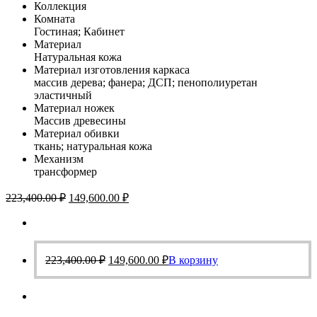
Коллекция
Комната
Гостиная; Кабинет
Материал
Натуральная кожа
Материал изготовления каркаса
массив дерева; фанера; ДСП; пенополиуретан
эластичный
Материал ножек
Массив древесины
Материал обивки
ткань; натуральная кожа
Механизм
трансформер
Первоначальная
Текущая
223,400.00
₽
149,600.00
₽
цена
цена:
составляла
149,600.00 ₽.
223,400.00 ₽.
Первоначальная
Текущая
223,400.00
₽
149,600.00
₽
В корзину
цена
цена:
составляла
149,600.00 ₽.
223,400.00 ₽.