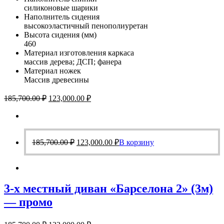
силиконовые шарики
Наполнитель сидения
высокоэластичный пенополиуретан
Высота сидения (мм)
460
Материал изготовления каркаса
массив дерева; ДСП; фанера
Материал ножек
Массив древесины
Первоначальная
Текущая
185,700.00
₽
123,000.00
₽
цена
цена:
составляла
123,000.00 ₽.
185,700.00 ₽.
Первоначальная
Текущая
185,700.00
₽
123,000.00
₽
В корзину
цена
цена:
составляла
123,000.00 ₽.
185,700.00 ₽.
3-х местный диван «Барселона 2» (3м)
— промо
Первоначальная
Текущая