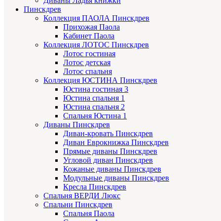
Диваны Ладья книжки
Пинскдрев
Коллекция ПАОЛА Пинскдрев
Прихожая Паола
Кабинет Паола
Коллекция ЛОТОС Пинскдрев
Лотос гостиная
Лотос детская
Лотос спальня
Коллекция ЮСТИНА Пинскдрев
Юстина гостиная 3
Юстина спальня 1
Юстина спальня 2
Спальня Юстина 1
Диваны Пинскдрев
Диван-кровать Пинскдрев
Диван Еврокнижка Пинскдрев
Прямые диваны Пинскдрев
Угловой диван Пинскдрев
Кожаные диваны Пинскдрев
Модульные диваны Пинскдрев
Кресла Пинскдрев
Спальня ВЕРДИ Люкс
Спальни Пинскдрев
Спальня Паола