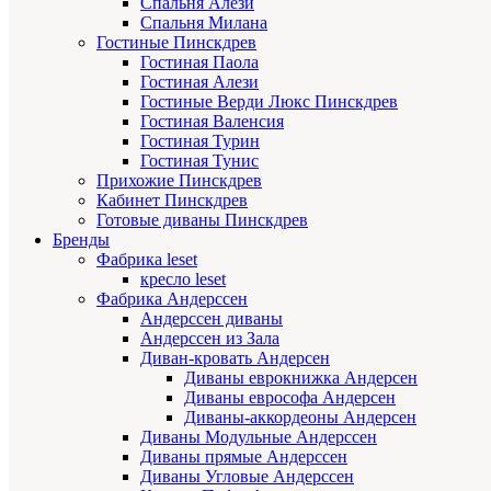
Спальня Алези
Спальня Милана
Гостиные Пинскдрев
Гостиная Паола
Гостиная Алези
Гостиные Верди Люкс Пинскдрев
Гостиная Валенсия
Гостиная Турин
Гостиная Тунис
Прихожие Пинскдрев
Кабинет Пинскдрев
Готовые диваны Пинскдрев
Бренды
Фабрика leset
кресло leset
Фабрика Андерссен
Андерссен диваны
Андерссен из Зала
Диван-кровать Андерсен
Диваны еврокнижка Андерсен
Диваны еврософа Андерсен
Диваны-аккордеоны Андерсен
Диваны Модульные Андерссен
Диваны прямые Андерссен
Диваны Угловые Андерссен