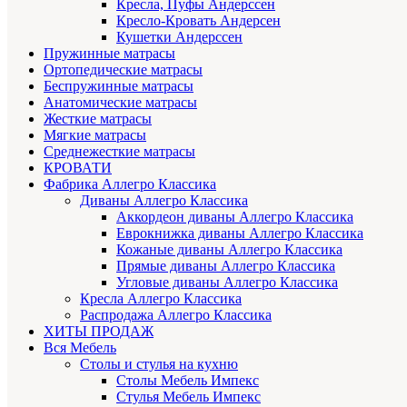
Кресла, Пуфы Андерссен
Кресло-Кровать Андерсен
Кушетки Андерссен
Пружинные матрасы
Ортопедические матрасы
Беспружинные матрасы
Анатомические матрасы
Жесткие матрасы
Мягкие матрасы
Среднежесткие матрасы
КРОВАТИ
Фабрика Аллегро Классика
Диваны Аллегро Классика
Аккордеон диваны Аллегро Классика
Еврокнижка диваны Аллегро Классика
Кожаные диваны Аллегро Классика
Прямые диваны Аллегро Классика
Угловые диваны Аллегро Классика
Кресла Аллегро Классика
Распродажа Аллегро Классика
ХИТЫ ПРОДАЖ
Вся Мебель
Столы и стулья на кухню
Столы Мебель Импекс
Стулья Мебель Импекс