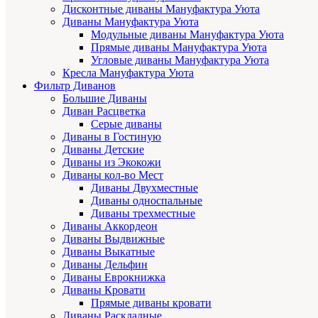
Дисконтные диваны Мануфактура Уюта
Диваны Мануфактура Уюта
Модульные диваны Мануфактура Уюта
Прямые диваны Мануфактура Уюта
Угловые диваны Мануфактура Уюта
Кресла Мануфактура Уюта
Фильтр Диванов
Большие Диваны
Диван Расцветка
Серые диваны
Диваны в Гостиную
Диваны Детские
Диваны из Экокожи
Диваны кол-во Мест
Диваны Двухместные
Диваны односпальные
Диваны трехместные
Диваны Аккордеон
Диваны Выдвижные
Диваны Выкатные
Диваны Дельфин
Диваны Еврокнижка
Диваны Кровати
Прямые диваны кровати
Диваны Раскладные