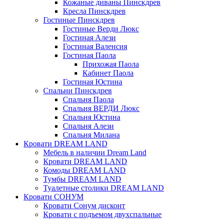
Кожаные диваны Пинскдрев
Кресла Пинскдрев
Гостиные Пинскдрев
Гостиные Верди Люкс
Гостиная Алези
Гостиная Валенсия
Гостиная Паола
Прихожая Паола
Кабинет Паола
Гостиная Юстина
Спальни Пинскдрев
Спальня Паола
Спальня ВЕРДИ Люкс
Спальня Юстина
Спальня Алези
Спальня Милана
Кровати DREAM LAND
Мебель в наличии Dream Land
Кровати DREAM LAND
Комоды DREAM LAND
Тумбы DREAM LAND
Туалетные столики DREAM LAND
Кровати СОНУМ
Кровати Сонум дисконт
Кровати с подъемом двухспальные