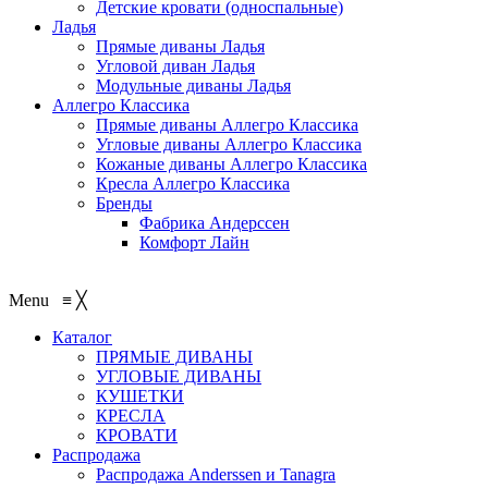
Детские кровати (односпальные)
Ладья
Прямые диваны Ладья
Угловой диван Ладья
Модульные диваны Ладья
Аллегро Классика
Прямые диваны Аллегро Классика
Угловые диваны Аллегро Классика
Кожаные диваны Аллегро Классика
Кресла Аллегро Классика
Бренды
Фабрика Андерссен
Комфорт Лайн
Menu
≡
╳
Каталог
ПРЯМЫЕ ДИВАНЫ
УГЛОВЫЕ ДИВАНЫ
КУШЕТКИ
КРЕСЛА
КРОВАТИ
Распродажа
Распродажа Аnderssen и Tanagra