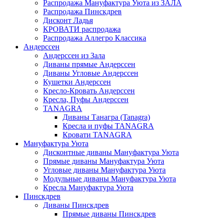
Распродажа Мануфактура Уюта из ЗАЛА
Распродажа Пинскдрев
Дисконт Ладья
КРОВАТИ распродажа
Распродажа Аллегро Классика
Андерссен
Андерсcен из Зала
Диваны прямые Андерссен
Диваны Угловые Андерссен
Кушетки Андерссен
Кресло-Кровать Андерссен
Кресла, Пуфы Андерссен
TANAGRA
Диваны Танагра (Tanagra)
Кресла и пуфы TANAGRA
Кровати TANAGRA
Мануфактура Уюта
Дисконтные диваны Мануфактура Уюта
Прямые диваны Мануфактура Уюта
Угловые диваны Мануфактура Уюта
Модульные диваны Мануфактура Уюта
Кресла Мануфактура Уюта
Пинскдрев
Диваны Пинскдрев
Прямые диваны Пинскдрев