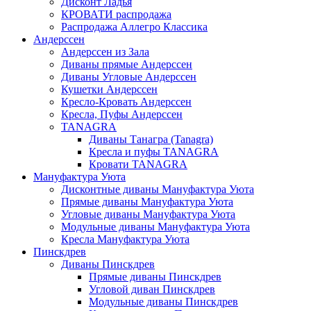
Дисконт Ладья
КРОВАТИ распродажа
Распродажа Аллегро Классика
Андерссен
Андерсcен из Зала
Диваны прямые Андерссен
Диваны Угловые Андерссен
Кушетки Андерссен
Кресло-Кровать Андерссен
Кресла, Пуфы Андерссен
TANAGRA
Диваны Танагра (Tanagra)
Кресла и пуфы TANAGRA
Кровати TANAGRA
Мануфактура Уюта
Дисконтные диваны Мануфактура Уюта
Прямые диваны Мануфактура Уюта
Угловые диваны Мануфактура Уюта
Модульные диваны Мануфактура Уюта
Кресла Мануфактура Уюта
Пинскдрев
Диваны Пинскдрев
Прямые диваны Пинскдрев
Угловой диван Пинскдрев
Модульные диваны Пинскдрев