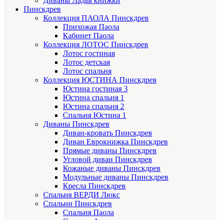
Диваны Ладья книжки
Пинскдрев
Коллекция ПАОЛА Пинскдрев
Прихожая Паола
Кабинет Паола
Коллекция ЛОТОС Пинскдрев
Лотос гостиная
Лотос детская
Лотос спальня
Коллекция ЮСТИНА Пинскдрев
Юстина гостиная 3
Юстина спальня 1
Юстина спальня 2
Спальня Юстина 1
Диваны Пинскдрев
Диван-кровать Пинскдрев
Диван Еврокнижка Пинскдрев
Прямые диваны Пинскдрев
Угловой диван Пинскдрев
Кожаные диваны Пинскдрев
Модульные диваны Пинскдрев
Кресла Пинскдрев
Спальня ВЕРДИ Люкс
Спальни Пинскдрев
Спальня Паола