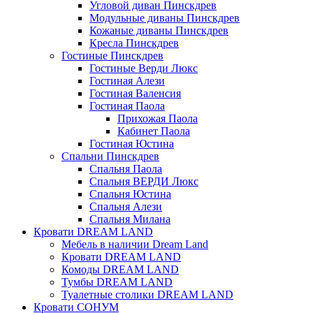
Угловой диван Пинскдрев
Модульные диваны Пинскдрев
Кожаные диваны Пинскдрев
Кресла Пинскдрев
Гостиные Пинскдрев
Гостиные Верди Люкс
Гостиная Алези
Гостиная Валенсия
Гостиная Паола
Прихожая Паола
Кабинет Паола
Гостиная Юстина
Спальни Пинскдрев
Спальня Паола
Спальня ВЕРДИ Люкс
Спальня Юстина
Спальня Алези
Спальня Милана
Кровати DREAM LAND
Мебель в наличии Dream Land
Кровати DREAM LAND
Комоды DREAM LAND
Тумбы DREAM LAND
Туалетные столики DREAM LAND
Кровати СОНУМ