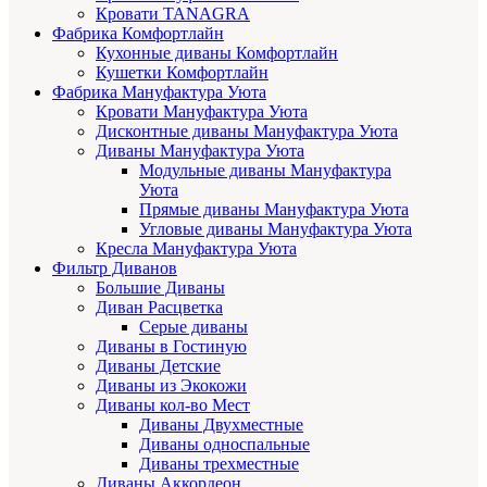
Кровати TANAGRA
Фабрика Комфортлайн
Кухонные диваны Комфортлайн
Кушетки Комфортлайн
Фабрика Мануфактура Уюта
Кровати Мануфактура Уюта
Дисконтные диваны Мануфактура Уюта
Диваны Мануфактура Уюта
Модульные диваны Мануфактура
Уюта
Прямые диваны Мануфактура Уюта
Угловые диваны Мануфактура Уюта
Кресла Мануфактура Уюта
Фильтр Диванов
Большие Диваны
Диван Расцветка
Серые диваны
Диваны в Гостиную
Диваны Детские
Диваны из Экокожи
Диваны кол-во Мест
Диваны Двухместные
Диваны односпальные
Диваны трехместные
Диваны Аккордеон