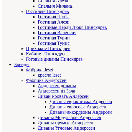
Спальня Алези
Спальня Милана
Гостиные Пинскдрев
Гостиная Паола
Гостиная Алези
Гостиные Верди Люкс Пинскдрев
Гостиная Валенсия
Гостиная Турин
Гостиная Тунис
Прихожие Пинскдрев
Кабинет Пинскдрев
Готовые диваны Пинскдрев
Бренды
Фабрика leset
кресло leset
Фабрика Андерссен
Андерссен диваны
Андерссен из Зала
Диван-кровать Андерсен
Диваны еврокнижка Андерсен
Диваны еврософа Андерсен
Диваны-аккордеоны Андерсен
Диваны Модульные Андерссен
Диваны прямые Андерссен
Диваны Угловые Андерссен